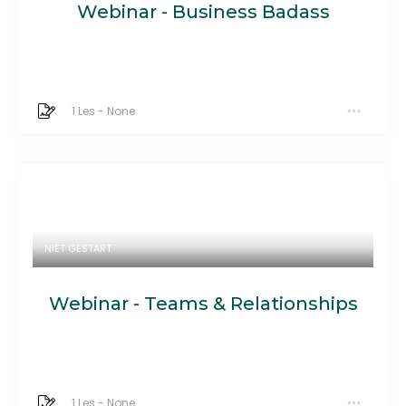
Webinar - Business Badass
1 Les
-
None
NIET GESTART
Webinar - Teams & Relationships
1 Les
-
None