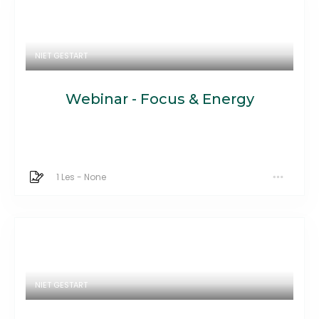
NIET GESTART
Webinar - Focus & Energy
1 Les
-
None
NIET GESTART