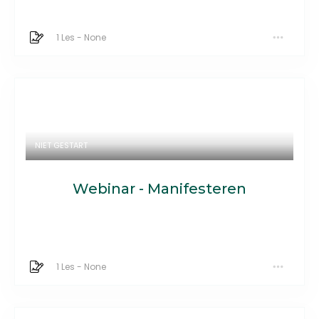
1 Les
-
None
NIET GESTART
Webinar - Manifesteren
1 Les
-
None