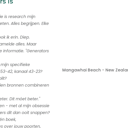
s is
tie is research mijn
eten. Alles begrijpen. Elke
k ik erin. Diep.
zamelde alles. Maar
ke informatie. "Generators
mijn specifieke
Mangawhai Beach - New Zeala
 53-42, kanaal 43-23?
lit?
 Tien bronnen combineren
beter. Dit móet beter."
en - met al mijn obsessie
rs dit dan ooit snappen?
één boek,
es over jouw poorten,