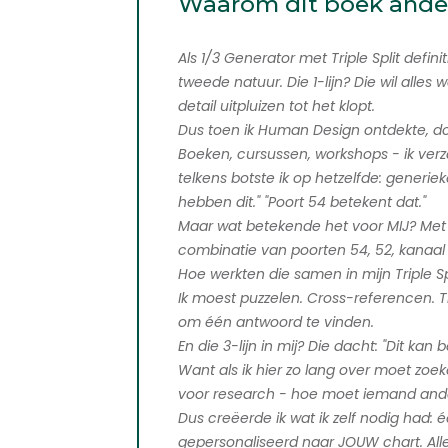
Waarom dit boek ander
Als 1/3 Generator met Triple Split defini
tweede natuur. Die 1-lijn? Die wil alles w
detail uitpluizen tot het klopt.
Dus toen ik Human Design ontdekte, doo
Boeken, cursussen, workshops - ik ver
telkens botste ik op hetzelfde: generie
hebben dit." "Poort 54 betekent dat."
Maar wat betekende het voor MIJ? Met 
combinatie van poorten 54, 52, kanaal
Hoe werkten die samen in mijn Triple Sp
Ik moest puzzelen. Cross-referencen.
om één antwoord te vinden.
En die 3-lijn in mij? Die dacht: "Dit kan 
Want als ik hier zo lang over moet zoek
voor research - hoe moet iemand ande
Dus creëerde ik wat ik zelf nodig had: 
gepersonaliseerd naar JOUW chart. All