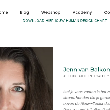
ome
Blog
Webshop
Academy
Co
DOWNLOAD HIER JOUW HUMAN DESIGN CHART
Jenn van Balko
AUTEUR 'AUTHENTICALLY Y
Stel je voor: voeten in het
strand, honden die je geze
boven de Nieuw-Zeelandse k
Daar schreef ik 'Authenticall