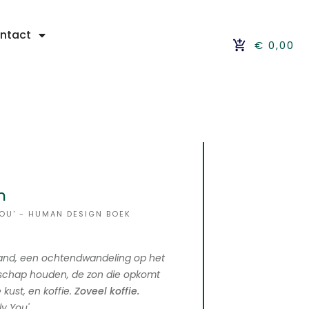
ntact
€ 0,00
m
OU' - HUMAN DESIGN BOEK
 zand, een ochtendwandeling op het
lschap houden, de zon die opkomt
ust, en koffie.
Zoveel koffie.
y You'.