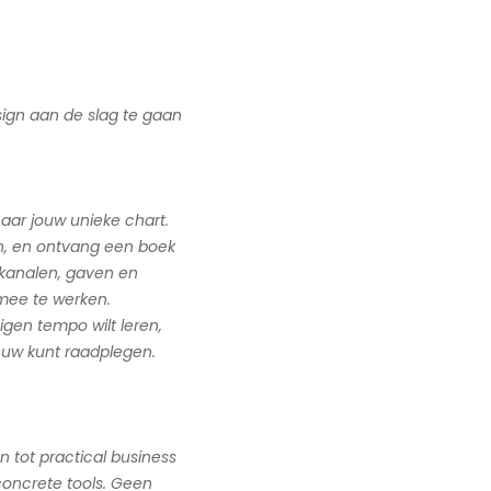
ign aan de slag te gaan
naar jouw unieke chart.
n, en ontvang een boek
, kanalen, gaven en
mee te werken.
 eigen tempo wilt leren,
euw kunt raadplegen.
 tot practical business
concrete tools. Geen