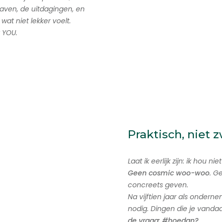
gaven, de uitdagingen, en
at niet lekker voelt.
 YOU.
Praktisch, niet 
Laat ik eerlijk zijn: ik hou n
Geen cosmic woo-woo
. G
concreets geven.
Na vijftien jaar als onderne
nodig. Dingen die je vanda
de vraag: #hoedan?