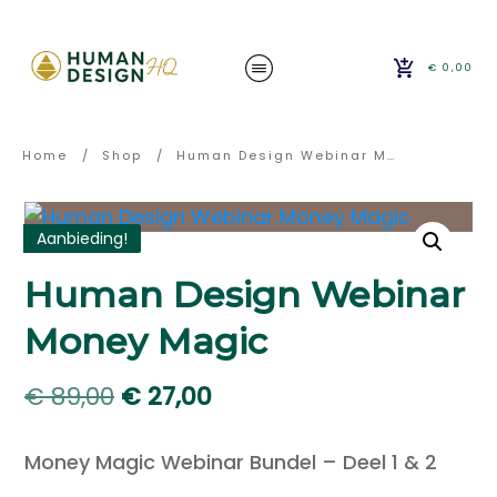
€ 0,00
Home
/
Shop
/
Human Design Webinar Money Magic
Aanbieding!
Human Design Webinar
Money Magic
Oorspronkelijke
Huidige
€
89,00
€
27,00
prijs
prijs
Money Magic Webinar Bundel – Deel 1 & 2
was:
is: