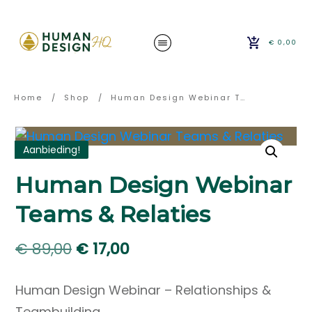
€ 0,00
Home
/
Shop
/
Human Design Webinar Teams & Relaties
Aanbieding!
Human Design Webinar
Teams & Relaties
Oorspronkelijke
Huidige
€
89,00
€
17,00
prijs
prijs
Human Design Webinar – Relationships &
was:
is:
Teambuilding