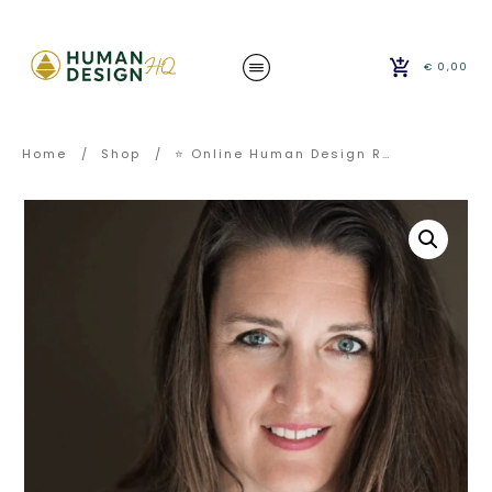
€ 0,00
Home
/
Shop
/
⭐️ Online Human Design Reading 1:1