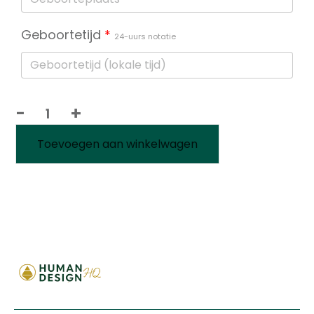
Geboortetijd
*
24-uurs notatie
-
+
⭐️
Online
Toevoegen aan winkelwagen
Human
Design
Reading
1:1
aantal