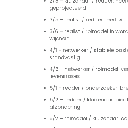
2/5 – kluizenaar / redder: hee
geprojecteerd
3/5 – realist / redder: leert v
3/6 – realist / rolmodel in word
wijsheid
4/1 – netwerker / stabiele basis
standvastig
4/6 – netwerker / rolmodel: ve
levensfases
5/1 – redder / onderzoeker: br
5/2 – redder / kluizenaar: bied
afzondering
6/2 – rolmodel / kluizenaar: c